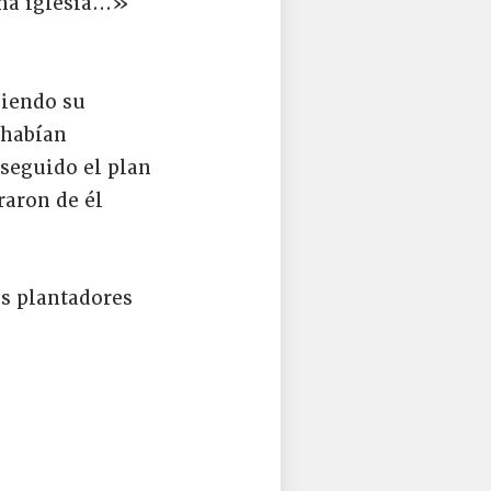
una iglesia…»
niendo su
 habían
seguido el plan
raron de él
os plantadores