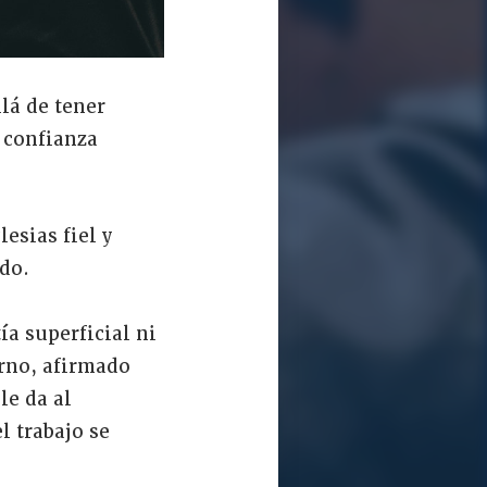
lá de tener
 confianza
esias fiel y
ado.
ía superficial ni
erno, afirmado
le da al
l trabajo se