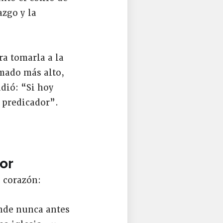
azgo y la
a tomarla a la
amado más alto,
dió: “Si hoy
 predicador”.
or
u corazón:
nde nunca antes