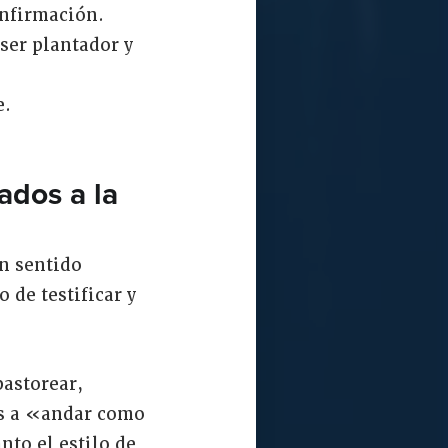
onfirmación.
ser plantador y
e.
ados a la
un sentido
 de testificar y
pastorear,
tes a «andar como
nto el estilo de