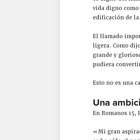
vida digno como l
edificación de la
El llamado impor
ligera. Como dij
grande y glorios
pudiera converti
Esto no es una c
Una ambici
En Romanos 15, P
«Mi gran aspirac