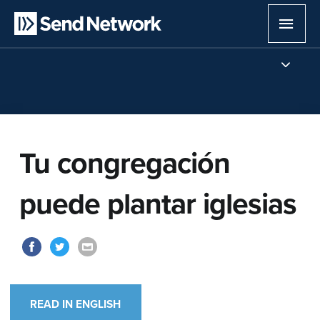
Ir
Men
al
contenido
princ
Tu congregación
puede plantar iglesias
READ IN ENGLISH