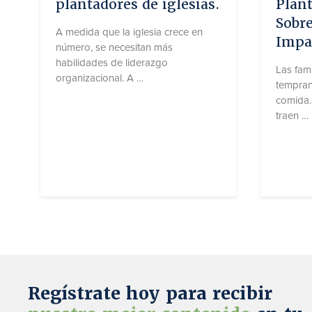
plantadores de iglesias.
Plant
Sobre
A medida que la iglesia crece en
Impac
número, se necesitan más
habilidades de liderazgo
Las fami
organizacional. A …
tempran
7
Leer más »
comida.
P
traen …
r
S
Leer má
e
a
g
t
u
i
n
s
t
f
a
a
s
c
d
e
e
r
l
N
Regístrate
hoy para recibir
i
e
d