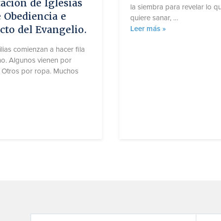
ación de Iglesias
la siembra para revelar lo q
 Obediencia e
quiere sanar, …
to del Evangelio.
P
Leer más »
l
lias comienzan a hacer fila
a
o. Algunos vienen por
n
 Otros por ropa. Muchos
t
a
s »
d
o
r
,
D
o
b
l
a
R
o
d