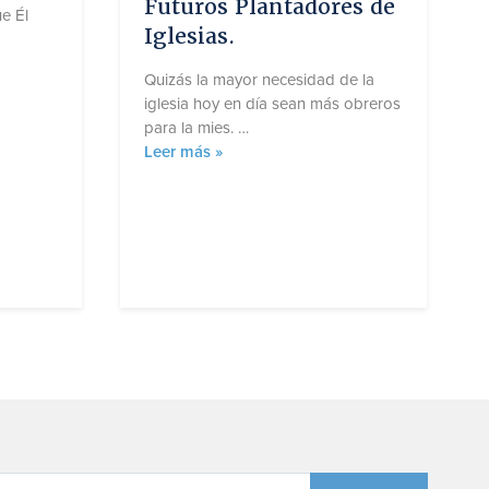
Futuros Plantadores de
ue Él
Iglesias.
Quizás la mayor necesidad de la
iglesia hoy en día sean más obreros
para la mies. …
P
Leer más »
o
r
q
u
é
l
a
s
F
u
e
r
z
a